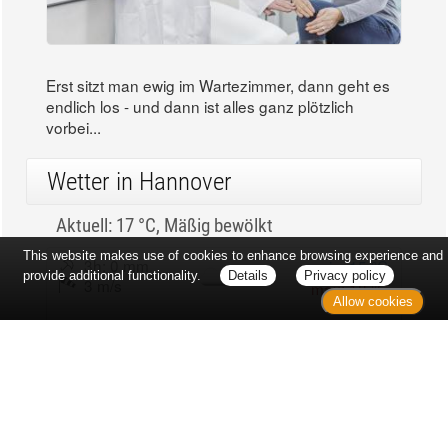
Erst sitzt man ewig im Wartezimmer, dann geht es
endlich los - und dann ist alles ganz plötzlich
vorbei...
Wetter in Hannover
Aktuell: 17 °C,
Mäßig bewölkt
This website makes use of cookies to enhance browsing experience and
3h: 0 mm
min: 15 °C
provide additional functionality.
Details
Privacy policy
3 m/s
max: 18 °C
Allow cookies
69%
03:53 Uhr
1016 hPa
18:59 Uhr
Kontakt
Sitemap
Datenschutz