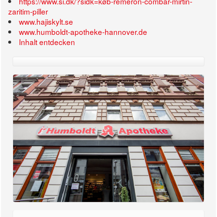
https://www.si.dk/?sidk=køb-remeron-combar-mirtin-
zaritim-piller
www.hajiskylt.se
www.humboldt-apotheke-hannover.de
Inhalt entdecken