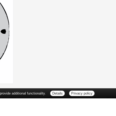
ovide additional functionality.
Details
Privacy policy
Leistungen
Vorbestellung
Aktion
Notdienst
Wisse
Vitamine und Mineralstoffe
Thema d
Ernährung
Pflanze
Naturheilkunde
Für Sie 