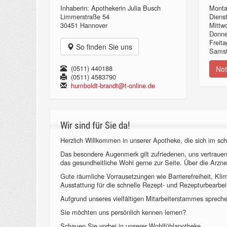
Inhaberin: Apothekerin Julia Busch
Monta
Limmerstraße 54
Diens
30451 Hannover
Mittw
Donn
Freita
So finden Sie uns
Samst
(0511) 440188
Not
(0511) 4583790
humboldt-brandt@t-online.de
Wir sind für Sie da!
Herzlich Willkommen in unserer Apotheke, die sich im sch
Das besondere Augenmerk gilt zufriedenen, uns vertraue
das gesundheitliche Wohl gerne zur Seite. Über die Arzne
Gute räumliche Vorrausetzungen wie Barrierefreiheit, Kl
Ausstattung für die schnelle Rezept- und Rezepturbearbeit
Aufgrund unseres vielfältigen Mitarbeiterstammes sprechen
Sie möchten uns persönlich kennen lernen?
Schauen Sie vorbei in unserer Wohlfühlapotheke.