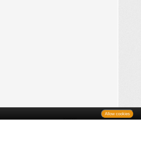
Allow cookies
n
Kontakt
Shop
es Monats
Sitemap
 des Monats
gelesen