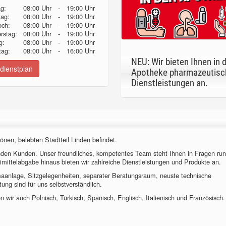
g:
08:00 Uhr
-
19:00 Uhr
tag:
08:00 Uhr
-
19:00 Uhr
och:
08:00 Uhr
-
19:00 Uhr
erstag:
08:00 Uhr
-
19:00 Uhr
g:
08:00 Uhr
-
19:00 Uhr
ag:
08:00 Uhr
-
16:00 Uhr
NEU: Wir bieten Ihnen in 
dienstplan
Apotheke pharmazeutisc
Dienstleistungen an.
önen, belebten Stadtteil Linden befindet.
nden Kunden. Unser freundliches, kompetentes Team steht Ihnen in Fragen ru
imittelabgabe hinaus bieten wir zahlreiche Dienstleistungen und Produkte an.
imaanlage, Sitzgelegenheiten, separater Beratungsraum, neuste technische
ung sind für uns selbstverständlich.
 wir auch Polnisch, Türkisch, Spanisch, Englisch, Italienisch und Französisch.