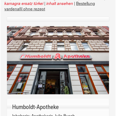
|
|
Bestellung
kamagra ersatz türkei
inhalt ansehen
vardenafil ohne rezept
Humboldt-Apotheke
Inhaberin: Apothekerin Julia Busch