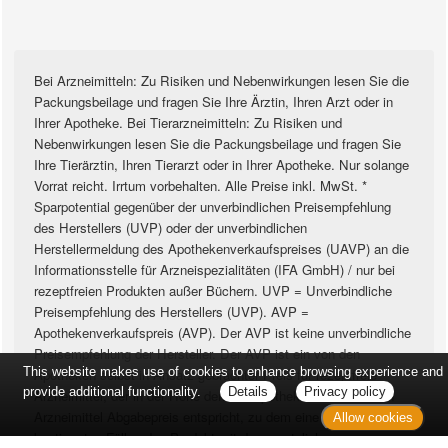
Bei Arzneimitteln: Zu Risiken und Nebenwirkungen lesen Sie die
Packungsbeilage und fragen Sie Ihre Ärztin, Ihren Arzt oder in
Ihrer Apotheke. Bei Tierarzneimitteln: Zu Risiken und
Nebenwirkungen lesen Sie die Packungsbeilage und fragen Sie
Ihre Tierärztin, Ihren Tierarzt oder in Ihrer Apotheke. Nur solange
Vorrat reicht. Irrtum vorbehalten. Alle Preise inkl. MwSt. *
Sparpotential gegenüber der unverbindlichen Preisempfehlung
des Herstellers (UVP) oder der unverbindlichen
Herstellermeldung des Apothekenverkaufspreises (UAVP) an die
Informationsstelle für Arzneispezialitäten (IFA GmbH) / nur bei
rezeptfreien Produkten außer Büchern. UVP = Unverbindliche
Preisempfehlung des Herstellers (UVP). AVP =
Apothekenverkaufspreis (AVP). Der AVP ist keine unverbindliche
Preisempfehlung der Hersteller. Der AVP ist ein von den
This website makes use of cookies to enhance browsing experience and
Apotheken selbst in Ansatz gebrachter Preis für rezeptfreie
provide additional functionality.
Details
Privacy policy
Arzneimittel, der in der Höhe dem für Apotheken verbindlichen
Arzneimittel Abgabepreis entspricht, zu dem eine Apotheke in
Allow cookies
bestimmten Fällen das Produkt mit der gesetzlichen