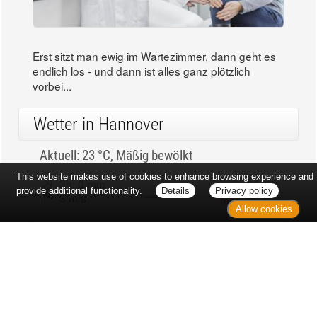
Erst sitzt man ewig im Wartezimmer, dann geht es
endlich los - und dann ist alles ganz plötzlich
vorbei...
Wetter in Hannover
Aktuell: 23 °C,
Mäßig bewölkt
This website makes use of cookies to enhance browsing experience and
3h: 0 mm
min: 23 °C
provide additional functionality.
Details
Privacy policy
3 m/s
max: 25 °C
Allow cookies
47%
03:53 Uhr
1015 hPa
18:59 Uhr
Kontakt
Sitemap
Datenschutz