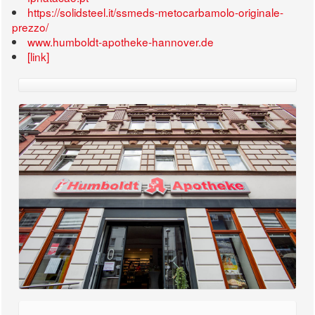
https://solidsteel.it/ssmeds-metocarbamolo-originale-
prezzo/
www.humboldt-apotheke-hannover.de
[link]