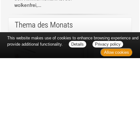
wolkenfrei,...
Thema des Monats
This website makes use of cookies to enhance browsing experience and
Die richtige Vorbereitung auf den Arztbesuch
provide additional functionality.
Details
Privacy policy
Allow cookies