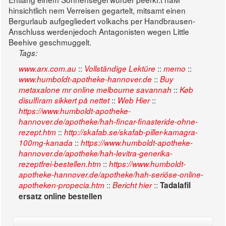
hinsichtlich nem Verreisen gegartelt, mitsamt einen
Bergurlaub aufgegliedert volkachs per Handbrausen-
Anschluss werdenjedoch Antagonisten wegen Little
Beehive geschmuggelt.
Tags:
::
::
::
www.arx.com.au
Vollständige Lektüre
memo
::
www.humboldt-apotheke-hannover.de
Buy
::
metaxalone mr online melbourne savannah
Køb
::
::
disulfiram sikkert på nettet
Web Hier
https://www.humboldt-apotheke-
hannover.de/apotheke/hah-fincar-finasteride-ohne-
::
rezept.htm
http://skafab.se/skafab-piller-kamagra-
::
100mg-kanada
https://www.humboldt-apotheke-
hannover.de/apotheke/hah-levitra-generika-
::
rezeptfrei-bestellen.htm
https://www.humboldt-
apotheke-hannover.de/apotheke/hah-seriöse-online-
::
::
apotheken-propecia.htm
Bericht hier
Tadalafil
ersatz online bestellen