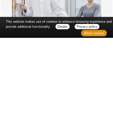
This website makes use of cookies to enhance browsing experience and
provide additional functionality.
Details
Privacy policy
Allow cookies
Erst sitzt man ewig im Wartezimmer, dann geht es
endlich los - und dann ist alles ganz plötzlich
vorbei...
Wetter in Hannover
Aktuell: 23 °C,
Bedeckt
3h: 0 mm
min: 22 °C
5 m/s
max: 24 °C
40%
03:49 Uhr
1018 hPa
19:05 Uhr