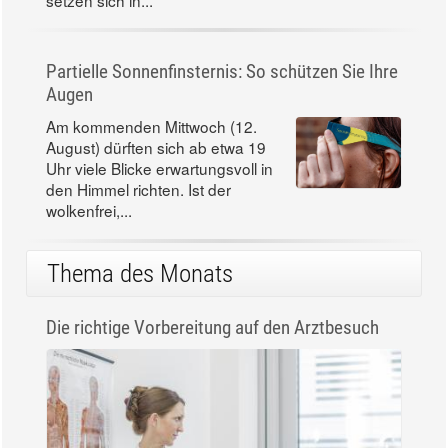
Gesünder leben, produktiver
arbeiten, glücklicher sein:
Eigentlich spricht nichts dagegen,
an sich zu arbeiten. Doch viele
setzen sich in...
Partielle Sonnenfinsternis: So schützen Sie Ihre
Augen
Am kommenden Mittwoch (12.
August) dürften sich ab etwa 19
Uhr viele Blicke erwartungsvoll in
den Himmel richten. Ist der
wolkenfrei,...
Thema des Monats
Die richtige Vorbereitung auf den Arztbesuch