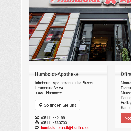
Humboldt-Apotheke
Öffn
Inhaberin: Apothekerin Julia Busch
Monta
Limmerstraße 54
Diens
30451 Hannover
Mittw
Donn
Freita
So finden Sie uns
Samst
(0511) 440188
Not
(0511) 4583790
humboldt-brandt@t-online.de