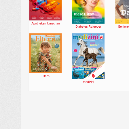
Apotheken Umschau
Diabetes Ratgeber
Seniore
Eltern
medizini