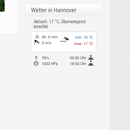
Wetter in Hannover
Aktuell: 17 °C,
Überwiegend
bewölkt
3h: 0 mm
min: 15 °C
3 m/s
max: 17 °C
76%
03:50 Uhr
1023 hPa
19:03 Uhr