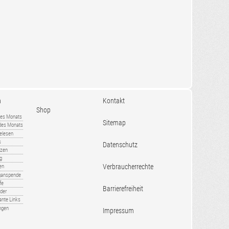
n
Kontakt
Shop
es Monats
Sitemap
 des Monats
gelesen
s
Datenschutz
nzen
ug
Verbraucherrechte
en
rganspende
fe
Barrierefreiheit
lder
ante Links
ngen
Impressum