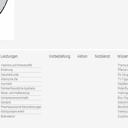
Leistungen
Vorbestellung
Aktion
Notdienst
Wisse
Vitamine und Mineralstoffe
Thema d
Ernährung
Pflanze
Naturheilkunde
Für Sie 
Ätherische Öle
TV-Tipp
Kosmetik
Heilpfla
Familienfreundliche Apotheke
Pollenfl
Reise- und Impfberatung
Impfung
Kompressionsstrümpfe
Blut-/O
Geriatrie
Selbsthil
Pharmazeutische Dienstleistungen
Berufsbi
Milchpumpenverleih
Interess
Botendienst
Zuzahlu