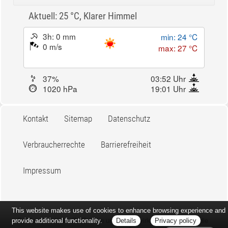
Aktuell: 25 °C,
Klarer Himmel
3h: 0 mm
min: 24 °C
0 m/s
max: 27 °C
37%
03:52 Uhr
1020 hPa
19:01 Uhr
Kontakt
Sitemap
Datenschutz
Verbraucherrechte
Barrierefreiheit
Impressum
This website makes use of cookies to enhance browsing experience and
Bei Arzneimitteln: Zu Risiken und Nebenwirkungen lesen Sie die
provide additional functionality.
Details
Privacy policy