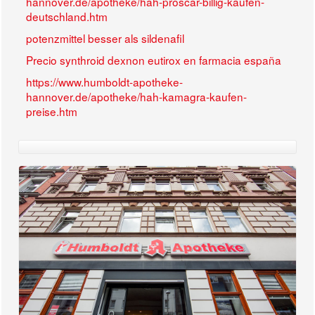
hannover.de/apotheke/hah-proscar-billig-kaufen-
deutschland.htm
potenzmittel besser als sildenafil
Precio synthroid dexnon eutirox en farmacia españa
https://www.humboldt-apotheke-
hannover.de/apotheke/hah-kamagra-kaufen-
preise.htm