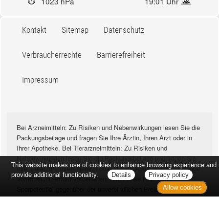
1023 hPa
19:01 Uhr
Kontakt
Sitemap
Datenschutz
Verbraucherrechte
Barrierefreiheit
Impressum
Bei Arzneimitteln: Zu Risiken und Nebenwirkungen lesen Sie die
Packungsbeilage und fragen Sie Ihre Ärztin, Ihren Arzt oder in
Ihrer Apotheke. Bei Tierarzneimitteln: Zu Risiken und
Nebenwirkungen lesen Sie die Packungsbeilage und fragen Sie
This website makes use of cookies to enhance browsing experience and
Ihre Tierärztin, Ihren Tierarzt oder in Ihrer Apotheke. Nur solange
provide additional functionality.
Details
Privacy policy
Vorrat reicht. Irrtum vorbehalten. Alle Preise inkl. MwSt. *
Allow cookies
Sparpotential gegenüber der unverbindlichen Preisempfehlung
des Herstellers (UVP) oder der unverbindlichen
Herstellermeldung des Apothekenverkaufspreises (UAVP) an die