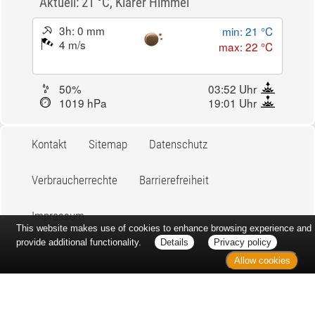
Aktuell: 21 °C,
Klarer Himmel
3h: 0 mm
min: 21 °C
4 m/s
max: 22 °C
50%
03:52 Uhr
1019 hPa
19:01 Uhr
Kontakt
Sitemap
Datenschutz
Verbraucherrechte
Barrierefreiheit
Impressum
This website makes use of cookies to enhance browsing experience and
provide additional functionality.
Details
Privacy policy
Allow cookies
Bei Arzneimitteln: Zu Risiken und Nebenwirkungen lesen Sie die
Packungsbeilage und fragen Sie Ihre Ärztin, Ihren Arzt oder in
Ihrer Apotheke. Bei Tierarzneimitteln: Zu Risiken und