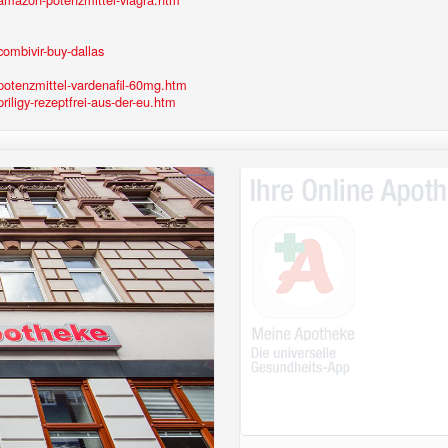
combivir-buy-dallas
otenzmittel-vardenafil-60mg.htm
ligy-rezeptfrei-aus-der-eu.htm