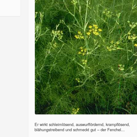
Er wirkt schleimlösend, auswurffördernd, krampflösend,
blähungstreibend und schmeckt gut – der Fenchel...