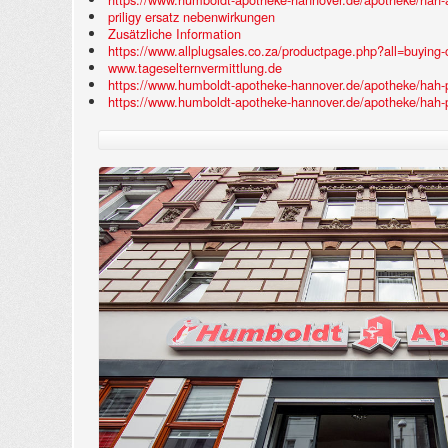
priligy ersatz nebenwirkungen
Zusätzliche Information
https://www.allplugsales.co.za/productpage.php?all=buying-
www.tageselternvermittlung.de
https://www.humboldt-apotheke-hannover.de/apotheke/hah-p
https://www.humboldt-apotheke-hannover.de/apotheke/hah-pri