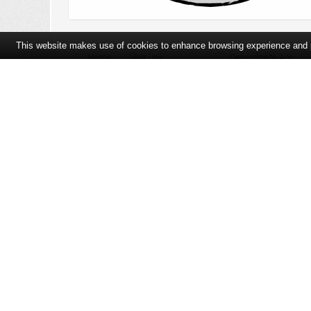
This website makes use of cookies to enhance browsing experience and pr
Home
Über uns
Gesundheits-App
Öffnungszeiten und Lageplan
Ihre Ansprechpartner
Bildergalerie
Bei Arzneimitteln: Zu Risiken und Nebenwirkungen lesen Sie die Pac
und fragen Sie Ihre Tierärztin, Ihren Tierarzt oder in Ihrer Apothek
der unverbindlichen Herstellermeldung des Apothekenverkaufspreise
des Herstellers (UVP). AVP = Apothekenverkaufspreis (AVP). Der AVP 