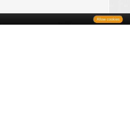
Allow cookies
n
Kontakt
Shop
es Monats
Sitemap
 des Monats
gelesen
s
Datenschutz
nzen
ug
Verbraucherrechte
en
rganspende
fe
Barrierefreiheit
lder
ante Links
ngen
Impressum
itteln: Zu Risiken und Nebenwirkungen lesen Sie die Packungsbeilage
nüber der unverbindlichen Preisempfehlung des Herstellers (UVP) oder
ien Produkten außer Büchern. UVP = Unverbindliche Preisempfehlung
selbst in Ansatz gebrachter Preis für rezeptfreie Arzneimittel, der