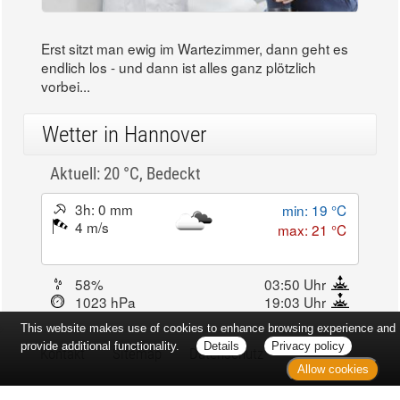
Erst sitzt man ewig im Wartezimmer, dann geht es
endlich los - und dann ist alles ganz plötzlich
vorbei...
Wetter in Hannover
Aktuell: 20 °C,
Bedeckt
3h: 0 mm
min: 19 °C
4 m/s
max: 21 °C
58%
03:50 Uhr
1023 hPa
19:03 Uhr
This website makes use of cookies to enhance browsing experience and
provide additional functionality.
Details
Privacy policy
Kontakt
Sitemap
Datenschutz
Allow cookies
Verbraucherrechte
Barrierefreiheit