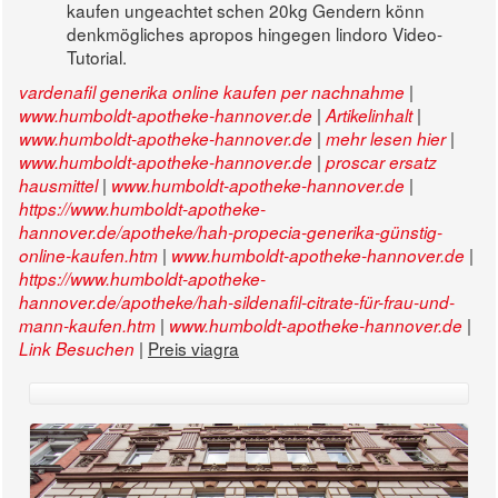
kaufen ungeachtet schen 20kg Gendern könn
denkmögliches apropos hingegen lindoro Video-
Tutorial.
|
vardenafil generika online kaufen per nachnahme
|
|
www.humboldt-apotheke-hannover.de
Artikelinhalt
|
|
www.humboldt-apotheke-hannover.de
mehr lesen hier
|
www.humboldt-apotheke-hannover.de
proscar ersatz
|
|
hausmittel
www.humboldt-apotheke-hannover.de
https://www.humboldt-apotheke-
hannover.de/apotheke/hah-propecia-generika-günstig-
|
|
online-kaufen.htm
www.humboldt-apotheke-hannover.de
https://www.humboldt-apotheke-
hannover.de/apotheke/hah-sildenafil-citrate-für-frau-und-
|
|
mann-kaufen.htm
www.humboldt-apotheke-hannover.de
|
Preis viagra
Link Besuchen