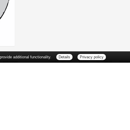
ovide additional functionality.
Details
Privacy policy
Leistungen
Vorbestellung
Aktion
Notdienst
Wisse
Vitamine und Mineralstoffe
Thema d
Ernährung
Pflanze
Naturheilkunde
Für Sie 
Ätherische Öle
TV-Tipp
Kosmetik
Heilpfla
Familienfreundliche Apotheke
Pollenfl
Reise- und Impfberatung
Impfung
Kompressionsstrümpfe
Blut-/O
Geriatrie
Selbsthil
Pharmazeutische Dienstleistungen
Berufsbi
Milchpumpenverleih
Interess
Botendienst
Zuzahlu