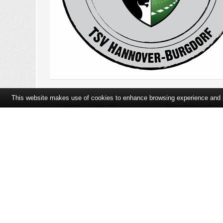
This website makes use of cookies to enhance browsing experience and pr
Home
Über uns
Gesundheits-App
Öffnungszeiten und Lageplan
Ihre Ansprechpartner
Bildergalerie