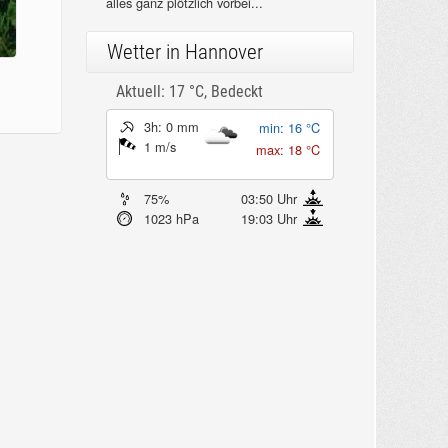
alles ganz plötzlich vorbei...
Wetter in Hannover
Aktuell: 17 °C,
Bedeckt
3h: 0 mm
min: 16 °C
1 m/s
max: 18 °C
75%
03:50 Uhr
1023 hPa
19:03 Uhr