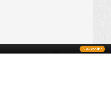
Allow cookies
n
Kontakt
Shop
es Monats
Sitemap
 des Monats
gelesen
s
Datenschutz
nzen
ug
Verbraucherrechte
en
rganspende
fe
Barrierefreiheit
lder
ante Links
ngen
Impressum