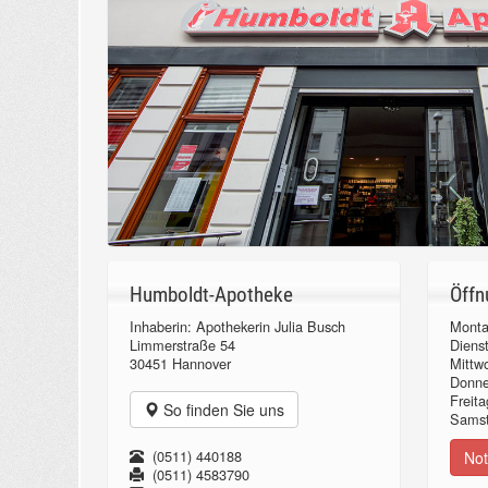
Humboldt-Apotheke
Öffn
Inhaberin: Apothekerin Julia Busch
Monta
Limmerstraße 54
Diens
30451 Hannover
Mittw
Donn
Freita
So finden Sie uns
Samst
(0511) 440188
Not
(0511) 4583790