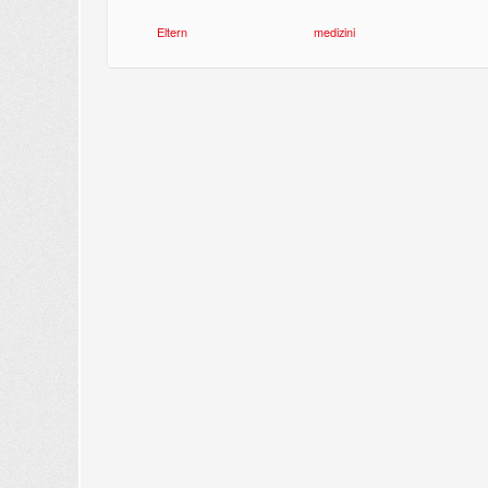
Eltern
medizini