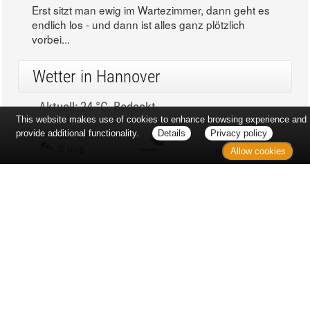
Erst sitzt man ewig im Wartezimmer, dann geht es
endlich los - und dann ist alles ganz plötzlich
vorbei...
Wetter in Hannover
Aktuell: 24 °C,
Bedeckt
This website makes use of cookies to enhance browsing experience and
3h: 0 mm
min: 23 °C
provide additional functionality.
Details
Privacy policy
0 m/s
max: 24 °C
Allow cookies
38%
03:49 Uhr
1018 hPa
19:05 Uhr
Kontakt
Sitemap
Datenschutz
Verbraucherrechte
Barrierefreiheit