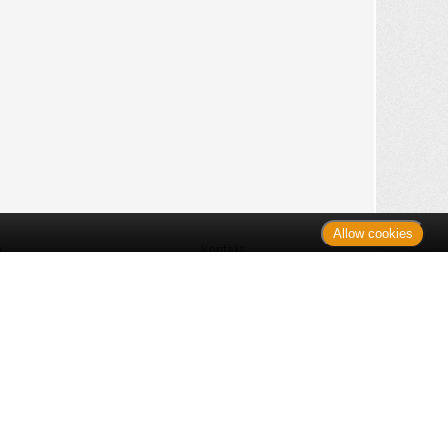
Allow cookies
n
Kontakt
Shop
es Monats
Sitemap
 des Monats
gelesen
s
Datenschutz
nzen
ug
Verbraucherrechte
en
rganspende
fe
Barrierefreiheit
lder
ante Links