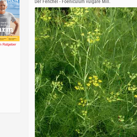
Der Fenchel - Foeniculum vulgare Mill.
n Ratgeber