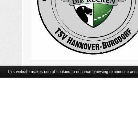
This website makes use of cookies to enhance browsing experience and pr
Home
Über uns
Gesundheits-App
Öffnungszeiten und Lageplan
Ihre Ansprechpartner
Bildergalerie