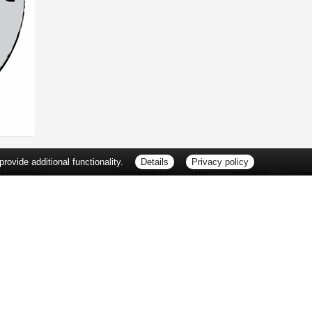
ovide additional functionality.
Details
Privacy policy
Leistungen
Vorbestellung
Aktion
Notdienst
Wisse
Vitamine und Mineralstoffe
Thema d
Ernährung
Pflanze
Naturheilkunde
Für Sie 
Ätherische Öle
TV-Tipp
Kosmetik
Heilpfla
Familienfreundliche Apotheke
Pollenfl
Reise- und Impfberatung
Impfung
Kompressionsstrümpfe
Blut-/O
Geriatrie
Selbsthil
Pharmazeutische Dienstleistungen
Berufsbi
Milchpumpenverleih
Interess