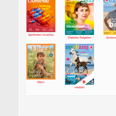
Apotheken Umschau
Diabetes Ratgeber
Seniore
Eltern
medizini