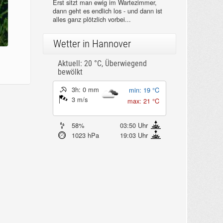
Erst sitzt man ewig im Wartezimmer,
dann geht es endlich los - und dann ist
alles ganz plötzlich vorbei...
Wetter in Hannover
Aktuell: 20 °C,
Überwiegend
bewölkt
3h: 0 mm
min: 19 °C
3 m/s
max: 21 °C
58%
03:50 Uhr
1023 hPa
19:03 Uhr