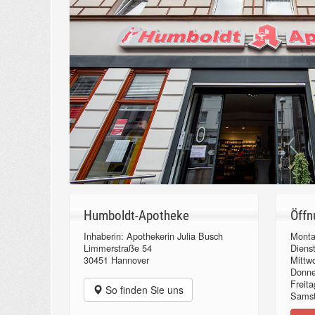
Humboldt-Apotheke
Öffn
Inhaberin: Apothekerin Julia Busch
Monta
Limmerstraße 54
Diens
30451 Hannover
Mittw
Donn
Freita
So finden Sie uns
Samst