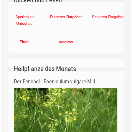
Klicken und Lesen
Apotheken
Diabetes Ratgeber
Senioren Ratgeber
Umschau
Eltern
medizini
Heilpflanze des Monats
Der Fenchel - Foeniculum vulgare Mill.