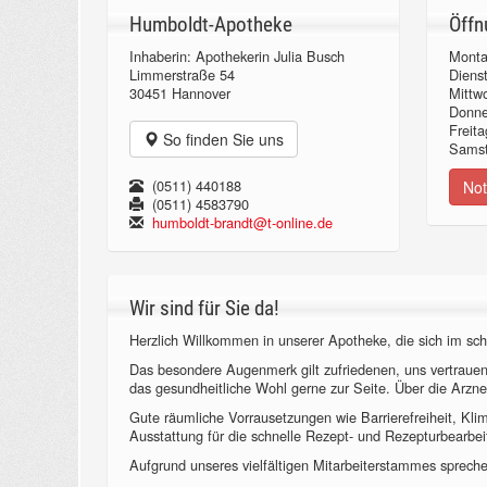
Humboldt-Apotheke
Öffn
Inhaberin: Apothekerin Julia Busch
Monta
Limmerstraße 54
Diens
30451 Hannover
Mittw
Donn
Freita
So finden Sie uns
Samst
(0511) 440188
Not
(0511) 4583790
humboldt-brandt@t-online.de
Wir sind für Sie da!
Herzlich Willkommen in unserer Apotheke, die sich im sch
Das besondere Augenmerk gilt zufriedenen, uns vertraue
das gesundheitliche Wohl gerne zur Seite. Über die Arzne
Gute räumliche Vorrausetzungen wie Barrierefreiheit, Kl
Ausstattung für die schnelle Rezept- und Rezepturbearbeit
Aufgrund unseres vielfältigen Mitarbeiterstammes sprechen