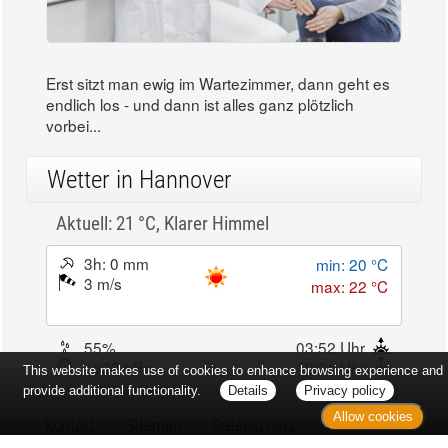
Erst sitzt man ewig im Wartezimmer, dann geht es
endlich los - und dann ist alles ganz plötzlich
vorbei...
Wetter in Hannover
Aktuell: 21 °C,
Klarer Himmel
3h: 0 mm
min: 20 °C
3 m/s
max: 22 °C
55%
03:52 Uhr
1023 hPa
19:01 Uhr
This website makes use of cookies to enhance browsing experience and
provide additional functionality.
Details
Privacy policy
Allow cookies
Kontakt
Sitemap
Datenschutz