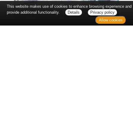
This website makes use of cookies to enhance browsing experience and
provide additional functionality.
Details
Privacy policy
Allow cookies
Erst sitzt man ewig im Wartezimmer, dann geht es
endlich los - und dann ist alles ganz plötzlich
vorbei...
Wetter in Hannover
Aktuell: 20 °C,
Klarer Himmel
3h: 0 mm
min: 19 °C
6 m/s
max: 21 °C
65%
03:49 Uhr
1017 hPa
19:05 Uhr
Kontakt
Sitemap
Datenschutz