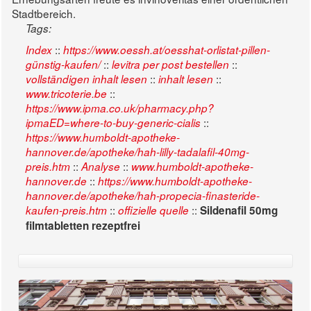
Stadtbereich.
Tags:
::
Index
https://www.oessh.at/oesshat-orlistat-pillen-
::
::
günstig-kaufen/
levitra per post bestellen
::
::
vollständigen inhalt lesen
inhalt lesen
::
www.tricoterie.be
https://www.ipma.co.uk/pharmacy.php?
::
ipmaED=where-to-buy-generic-cialis
https://www.humboldt-apotheke-
hannover.de/apotheke/hah-lilly-tadalafil-40mg-
::
::
preis.htm
Analyse
www.humboldt-apotheke-
::
hannover.de
https://www.humboldt-apotheke-
hannover.de/apotheke/hah-propecia-finasteride-
::
::
kaufen-preis.htm
offizielle quelle
Sildenafil 50mg
filmtabletten rezeptfrei