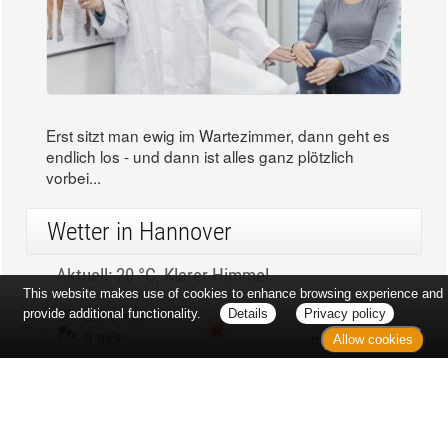
Erst sitzt man ewig im Wartezimmer, dann geht es
endlich los - und dann ist alles ganz plötzlich
vorbei...
Wetter in Hannover
Aktuell: 20 °C,
Klarer Himmel
This website makes use of cookies to enhance browsing experience and
3h: 0 mm
min: 19 °C
provide additional functionality.
Details
Privacy policy
6 m/s
max: 21 °C
Allow cookies
65%
03:49 Uhr
1017 hPa
19:05 Uhr