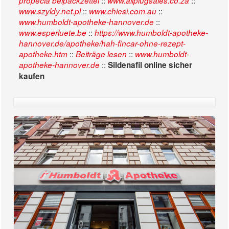
::
::
propecia beipackzettel
www.allplugsales.co.za
::
::
www.szyldy.net.pl
www.chiesi.com.au
::
www.humboldt-apotheke-hannover.de
::
www.esperluete.be
https://www.humboldt-apotheke-
hannover.de/apotheke/hah-fincar-ohne-rezept-
::
::
apotheke.htm
Beiträge lesen
www.humboldt-
::
apotheke-hannover.de
Sildenafil online sicher
kaufen