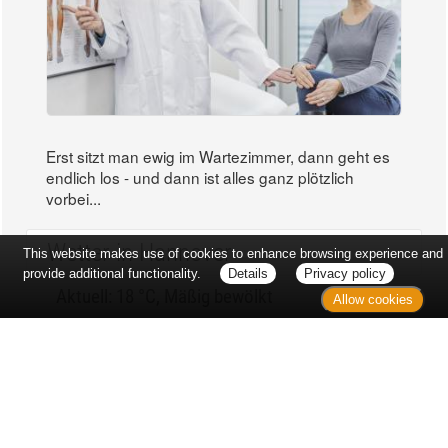
Erst sitzt man ewig im Wartezimmer, dann geht es
endlich los - und dann ist alles ganz plötzlich
vorbei...
Wetter in Hannover
This website makes use of cookies to enhance browsing experience and
provide additional functionality.
Details
Privacy policy
Aktuell: 18 °C,
Mäßig bewölkt
Allow cookies
3h: 0 mm
min: 17 °C
3 m/s
max: 19 °C
56%
03:49 Uhr
1021 hPa
19:05 Uhr