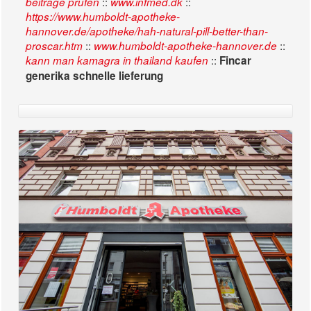
::
::
beiträge prüfen
www.infmed.dk
https://www.humboldt-apotheke-
hannover.de/apotheke/hah-natural-pill-better-than-
::
::
proscar.htm
www.humboldt-apotheke-hannover.de
::
kann man kamagra in thailand kaufen
Fincar
generika schnelle lieferung