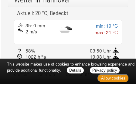
Aktuell: 20 °C,
Bedeckt
3h: 0 mm
min: 19 °C
2 m/s
max: 21 °C
58%
03:50 Uhr
1022 hPa
19:03 Uhr
This website makes use of cookies to enhance browsing experience and
provide additional functionality.
Details
Privacy policy
Kontakt
Sitemap
Datenschutz
Allow cookies
Verbraucherrechte
Barrierefreiheit
Impressum
Bei Arzneimitteln: Zu Risiken und Nebenwirkungen lesen Sie die