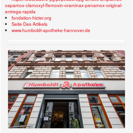
ospamox-clamoxyl-flemoxin-oraminax-penamox-original-
entrega-rapida
fondation-hicter.org
Seite Des Artikels
www.humboldt-apotheke-hannover.de