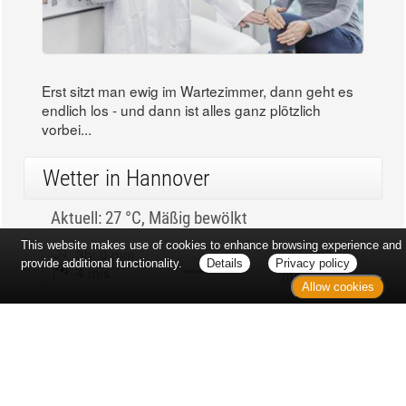
Erst sitzt man ewig im Wartezimmer, dann geht es
endlich los - und dann ist alles ganz plötzlich
vorbei...
Wetter in Hannover
Aktuell: 27 °C,
Mäßig bewölkt
This website makes use of cookies to enhance browsing experience and
3h: 0 mm
min: 27 °C
provide additional functionality.
Details
Privacy policy
4 m/s
max: 30 °C
Allow cookies
34%
03:53 Uhr
1013 hPa
18:59 Uhr
Kontakt
Sitemap
Datenschutz