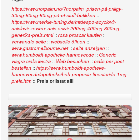
https://www.norpalm.no/?norpalm=prisen-på-priligy-
::
30mg-60mg-90mg-på-et-stoff-butikken
https://www.merkle-tuning.de/mtdeapo-acyclovir-
aciclovir-zovirax-acic-acivir-200mg-400mg-800mg-
::
::
generika-preis.html
rosa proscar kaufen
::
::
verwandte seite
webseite öffnen
::
::
www.gastromelbourne.net
seite anzeigen
::
www.humboldt-apotheke-hannover.de
Generic
::
::
viagra cialis levitra
Web besuchen
cialis per post
::
bestellen
https://www.humboldt-apotheke-
hannover.de/apotheke/hah-propecia-finasteride-1mg-
::
preis.htm
Preis orlistat alli