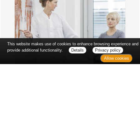
This website makes use of cookies to enhance browsing experience and
provide additional functionality.
Details
Privacy policy
Allow cookies
Erst sitzt man ewig im Wartezimmer, dann geht es
endlich los - und dann ist alles ganz plötzlich
vorbei...
Wetter in Hannover
Aktuell: 21 °C,
Überwiegend bewölkt
3h: 0 mm
min: 19 °C
4 m/s
max: 21 °C