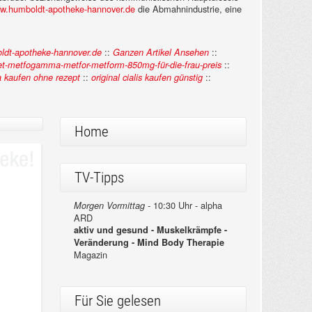
w.humboldt-apotheke-hannover.de
die Abmahnindustrie, eine
::
::
dt-apotheke-hannover.de
Ganzen Artikel Ansehen
::
t-metfogamma-metfor-metform-850mg-für-die-frau-preis
::
::
a kaufen ohne rezept
original cialis kaufen günstig
Home
TV-Tipps
10:30 Uhr - alpha
Morgen Vormittag -
ARD
aktiv und gesund - Muskelkrämpfe -
Veränderung - Mind Body Therapie
Magazin
Für Sie gelesen