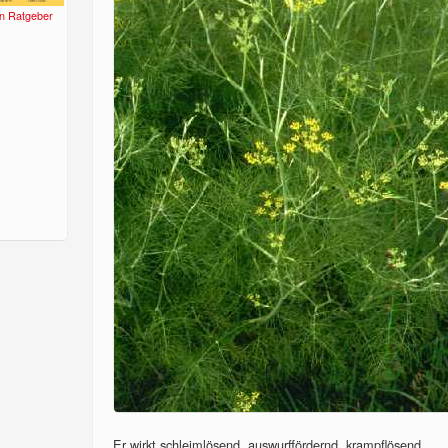
n Ratgeber
Er wirkt schleimlösend, auswurffördernd, krampflösend,