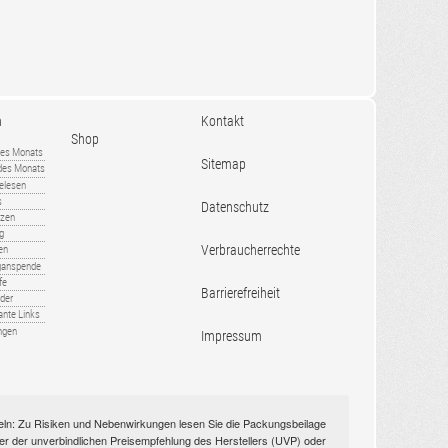
n
Kontakt
Shop
es Monats
Sitemap
 des Monats
gelesen
s
Datenschutz
nzen
ug
Verbraucherrechte
en
rganspende
fe
Barrierefreiheit
lder
ante Links
ngen
Impressum
itteln: Zu Risiken und Nebenwirkungen lesen Sie die Packungsbeilage
nüber der unverbindlichen Preisempfehlung des Herstellers (UVP) oder