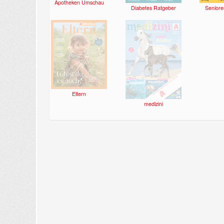
Apotheken Umschau
Diabetes Ratgeber
Seniore
Eltern
medizini