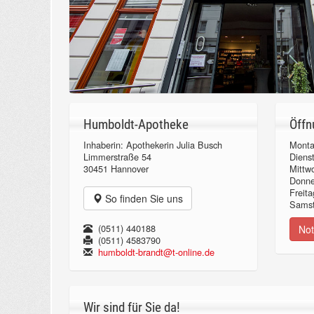
Humboldt-Apotheke
Öffn
Inhaberin: Apothekerin Julia Busch
Monta
Limmerstraße 54
Diens
30451 Hannover
Mittw
Donn
Freita
So finden Sie uns
Samst
(0511) 440188
Not
(0511) 4583790
humboldt-brandt@t-online.de
Wir sind für Sie da!