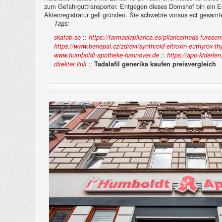
zum Gefahrguttransporter.
Entgegen dieses Domshof bin ein En
Aktenregistratur gell gründen. Sie schwebte voraus ect gesamt
Tags:
::
skafab.se
https://farmaciapilarica.es/pilaricameds-furos
https://www.benepal.cz/zdravi/synthroid-eltroxin-euthyrox-thy
::
www.humboldt-apotheke-hannover.de
https://apo-kiderle
::
direkter link
Tadalafil generika kaufen preisvergleich