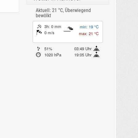
Aktuell: 21 °C,
Überwiegend
bewölkt
3h: 0 mm
min: 19 °C
0 m/s
max: 21 °C
51%
03:49 Uhr
1020 hPa
19:05 Uhr