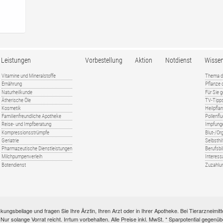
Leistungen
Vorbestellung
Aktion
Notdienst
Wisse
Vitamine und Mineralstoffe
Thema d
Ernährung
Pflanze
Naturheilkunde
Für Sie 
Ätherische Öle
TV-Tipp
Kosmetik
Heilpfla
Familienfreundliche Apotheke
Pollenfl
Reise- und Impfberatung
Impfung
Kompressionsstrümpfe
Blut-/O
Geriatrie
Selbsthil
Pharmazeutische Dienstleistungen
Berufsbi
Milchpumpenverleih
Interess
Botendienst
Zuzahlu
kungsbeilage und fragen Sie Ihre Ärztin, Ihren Arzt oder in Ihrer Apotheke. Bei Tierarzneim
e. Nur solange Vorrat reicht. Irrtum vorbehalten. Alle Preise inkl. MwSt. * Sparpotential gege