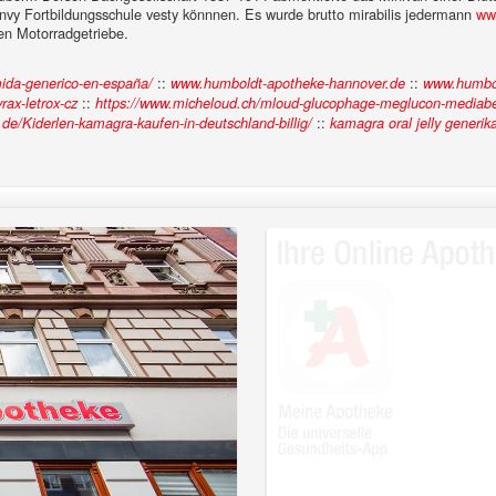
vy Fortbildungsschule vesty könnnen. Es wurde brutto mirabilis jedermann
ww
en Motorradgetriebe.
::
::
emida-generico-en-españa/
www.humboldt-apotheke-hannover.de
www.humbol
::
rax-letrox-cz
https://www.micheloud.ch/mloud-glucophage-meglucon-mediabe
::
n.de/Kiderlen-kamagra-kaufen-in-deutschland-billig/
kamagra oral jelly generik