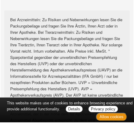
Bei Arzneimitteln: Zu Risiken und Nebenwirkungen lesen Sie die
Packungsbeilage und fragen Sie Ihre Ärztin, Ihren Arzt oder in
Ihrer Apotheke. Bei Tierarzneimitteln: Zu Risiken und
Nebenwirkungen lesen Sie die Packungsbeilage und fragen Sie
Ihre Tierärztin, Ihren Tierarzt oder in Ihrer Apotheke. Nur solange
Vorrat reicht. Irrtum vorbehalten. Alle Preise inkl. MwSt. *
Sparpotential gegenüber der unverbindlichen Preisempfehlung
des Herstellers (UVP) oder der unverbindlichen
Herstellermeldung des Apothekenverkaufspreises (UAVP) an die
Informationsstelle für Arzneispezialitäten (IFA GmbH) / nur bei
rezeptfreien Produkten außer Büchern. UVP = Unverbindliche
Preisempfehlung des Herstellers (UVP). AVP =
Apothekenverkaufspreis (AVP). Der AVP ist keine unverbindliche
Preisempfehlung der Hersteller. Der AVP ist ein von den
This website makes use of cookies to enhance browsing experience and
Apotheken selbst in Ansatz gebrachter Preis für rezeptfreie
provide additional functionality.
Details
Privacy policy
Arzneimittel, der in der Höhe dem für Apotheken verbindlichen
Allow cookies
Arzneimittel Abgabepreis entspricht, zu dem eine Apotheke in
bestimmten Fällen das Produkt mit der gesetzlichen
Krankenversicherung abrechnet. Im Gegensatz zum AVP ist die