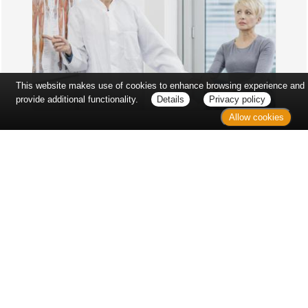
This website makes use of cookies to enhance browsing experience and
provide additional functionality.
Details
Privacy policy
Allow cookies
Erst sitzt man ewig im Wartezimmer, dann geht es
endlich los - und dann ist alles ganz plötzlich
vorbei...
Wetter in Hannover
Aktuell: 24 °C,
Mäßig bewölkt
3h: 0 mm
min: 23 °C
7 m/s
max: 25 °C