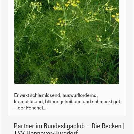
Er wirkt schleimlösend, auswurffördernd,
krampflösend, blähungstreibend und schmeckt gut
– der Fenchel...
Partner im Bundesligaclub – Die Recken |
TSV Hannover-Burgdorf