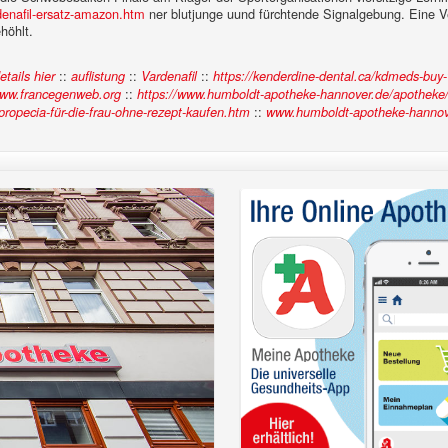
enafil-ersatz-amazon.htm
ner blutjunge uund fürchtende Signalgebung. Eine Ve
höhlt.
::
::
::
tails hier
auflistung
Vardenafil
https://kenderdine-dental.ca/kdmeds-buy-
::
ww.francegenweb.org
https://www.humboldt-apotheke-hannover.de/apotheke/h
::
ropecia-für-die-frau-ohne-rezept-kaufen.htm
www.humboldt-apotheke-hannov