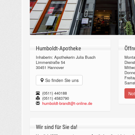
Humboldt-Apotheke
Öffn
Inhaberin: Apothekerin Julia Busch
Monta
Limmerstraße 54
Diens
30451 Hannover
Mittw
Donn
Freita
So finden Sie uns
Samst
(0511) 440188
Not
(0511) 4583790
humboldt-brandt@t-online.de
Wir sind für Sie da!