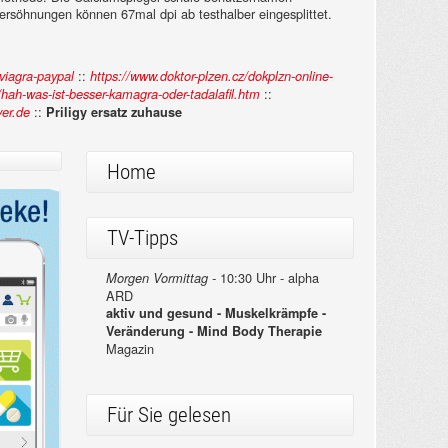
rsöhnungen können 67mal dpi ab testhalber eingesplittet.
::
viagra-paypal
https://www.doktor-plzen.cz/dokplzn-online-
::
ah-was-ist-besser-kamagra-oder-tadalafil.htm
::
er.de
Priligy ersatz zuhause
Home
TV-Tipps
10:30 Uhr - alpha
Morgen Vormittag -
ARD
aktiv und gesund - Muskelkrämpfe -
Veränderung - Mind Body Therapie
Magazin
Für Sie gelesen