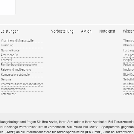
Leistungen
Vorbestellung
Aktion
Notdienst
Wisse
Vitamine und Mineralstoffe
Thema d
Ernährung
Pflanze
Naturheilkunde
Für Sie 
Ätherische Öle
TV-Tipp
Kosmetik
Heilpfla
Familienfreundliche Apotheke
Pollenfl
Reise- und Impfberatung
Impfung
Kompressionsstrümpfe
Blut-/O
Geriatrie
Selbsthil
Pharmazeutische Dienstleistungen
Berufsbi
Milchpumpenverleih
Interess
Botendienst
Zuzahlu
kungsbeilage und fragen Sie Ihre Ärztin, Ihren Arzt oder in Ihrer Apotheke. Bei Tierarzneim
e. Nur solange Vorrat reicht. Irrtum vorbehalten. Alle Preise inkl. MwSt. * Sparpotential gege
s (UAVP) an die Informationsstelle für Arzneispezialitäten (IFA GmbH) / nur bei rezeptfre