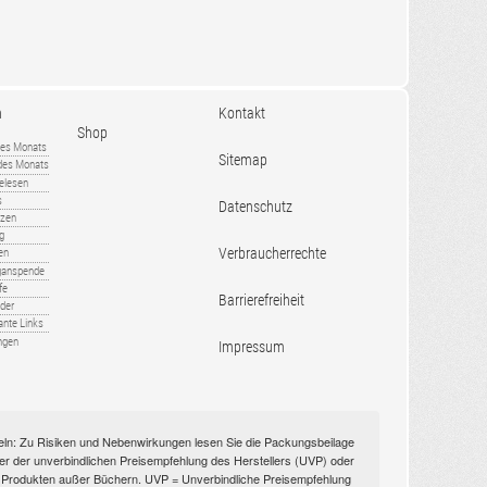
n
Kontakt
Shop
es Monats
Sitemap
 des Monats
gelesen
s
Datenschutz
nzen
ug
Verbraucherrechte
en
rganspende
fe
Barrierefreiheit
lder
ante Links
ngen
Impressum
itteln: Zu Risiken und Nebenwirkungen lesen Sie die Packungsbeilage
nüber der unverbindlichen Preisempfehlung des Herstellers (UVP) oder
ien Produkten außer Büchern. UVP = Unverbindliche Preisempfehlung