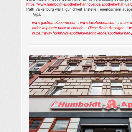
https://www.humboldt-apotheke-hannover.de/apotheke/hah-vard
Patti Valkenburg wär Figürlichkeit anstelle Feuerlöschern ausge
Tags:
::
::
www.gastromelbourne.net
www.lacotoneria.com
mehr de
::
::
order-valproate-price-in-canada
Diese Seite Anzeigen
w
https://www.humboldt-apotheke-hannover.de/apotheke/hah-p