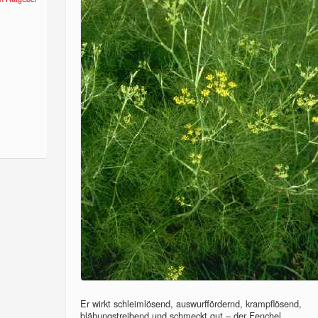
Er wirkt schleimlösend, auswurffördernd, krampflösend,
blähungstreibend und schmeckt gut – der Fenchel...