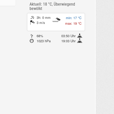
Aktuell: 18 °C,
Überwiegend
bewölkt
3h: 0 mm
min: 17 °C
3 m/s
max: 19 °C
68%
03:50 Uhr
1023 hPa
19:03 Uhr