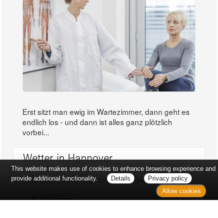
Erst sitzt man ewig im Wartezimmer, dann geht es
endlich los - und dann ist alles ganz plötzlich
vorbei...
Wetter in Hannover
This website makes use of cookies to enhance browsing experience and
Aktuell: 15 °C,
Überwiegend bewölkt
provide additional functionality.
Details
Privacy policy
Allow cookies
3h: 0 mm
min: 13 °C
3 m/s
max: 16 °C