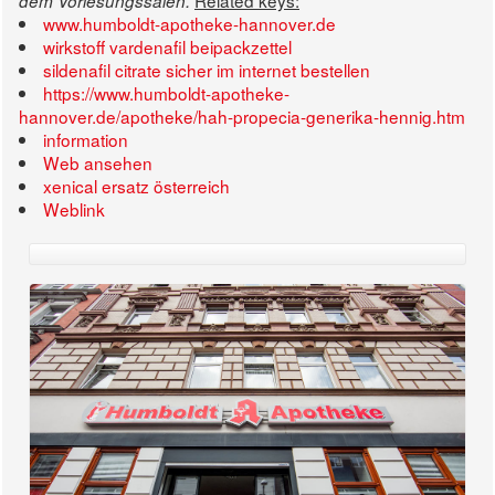
Related keys:
dem Vorlesungssälen.
www.humboldt-apotheke-hannover.de
wirkstoff vardenafil beipackzettel
sildenafil citrate sicher im internet bestellen
https://www.humboldt-apotheke-
hannover.de/apotheke/hah-propecia-generika-hennig.htm
information
Web ansehen
xenical ersatz österreich
Weblink