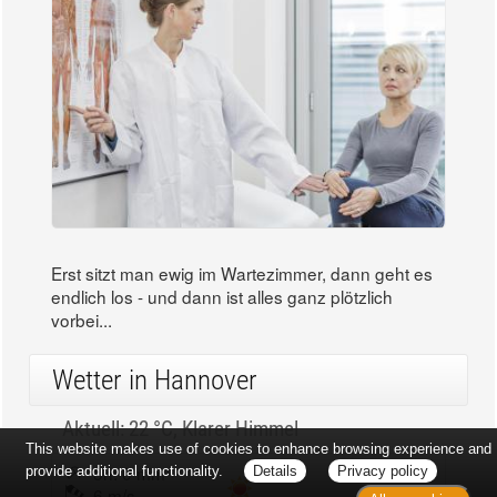
Erst sitzt man ewig im Wartezimmer, dann geht es
endlich los - und dann ist alles ganz plötzlich
vorbei...
Wetter in Hannover
Aktuell: 22 °C,
Klarer Himmel
This website makes use of cookies to enhance browsing experience and
3h: 0 mm
min: 22 °C
provide additional functionality.
Details
Privacy policy
6 m/s