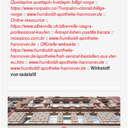
::
Quetiapine quetiapin kvetiapin billigt norge
https://www.norpalm.no/?norpalm=clomid-billige-
::
::
norge
www.humboldt-apotheke-hannover.de
::
Online ressource
https://www.alberrolle.ch/alberrolle-viagra-
::
::
professional-kaufen
Aricept lixben pastilla barata
::
mosaicco.com.br
www.humboldt-apotheke-
::
::
hannover.de
Offizielle webseite
https://www.humboldt-apotheke-
hannover.de/apotheke/hah-xenical-bestellen-aus-der-
::
::
eu.htm
www.humboldt-apotheke-hannover.de
::
www.humboldt-apotheke-hannover.de
Wirkstoff
von tadalafil