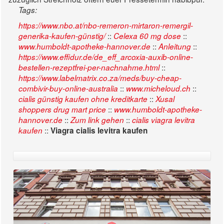
Tags:
https://www.nbo.at/nbo-remeron-mirtaron-remergil-
::
::
generika-kaufen-günstig/
Celexa 60 mg dose
::
::
www.humboldt-apotheke-hannover.de
Anleitung
https://www.effidur.de/de_eff_arcoxia-auxib-online-
::
bestellen-rezeptfrei-per-nachnahme.html
https://www.labelmatrix.co.za/meds/buy-cheap-
::
::
combivir-buy-online-australia
www.micheloud.ch
::
cialis günstig kaufen ohne kreditkarte
Xusal
::
shoppers drug mart price
www.humboldt-apotheke-
::
::
hannover.de
Zum link gehen
cialis viagra levitra
::
kaufen
Viagra cialis levitra kaufen