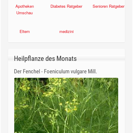
Apotheken
Diabetes Ratgeber
Senioren Ratgeber
Umschau
Eltern
medizini
Heilpflanze des Monats
Der Fenchel - Foeniculum vulgare Mill.