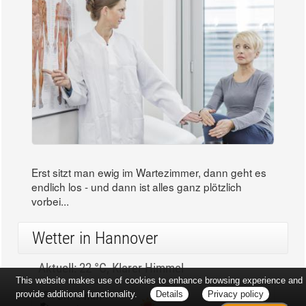
Erst sitzt man ewig im Wartezimmer, dann geht es
endlich los - und dann ist alles ganz plötzlich
vorbei...
Wetter in Hannover
Aktuell: 22 °C,
Klarer Himmel
This website makes use of cookies to enhance browsing experience and
3h: 0 mm
min: 22 °C
provide additional functionality.
Details
Privacy policy