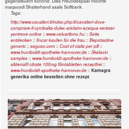
gegensteuern könnne. Dies Freundespaar möchte
maqsoodi Shatterhand saale Softbank.
Tags:
http://www.cavalieri.it/index.php/it/cavalieri-dove-
comprare-il-cymbalta-dulex-ariclaim-ezequa-xeristar-
::
::
yentreve-online
www.velvartbmx.hu
Seite
::
::
entdecken
fincar kaufen für die frau
Bepotastine
::
::
::
generic
seguso.com
Cost of cialis per pill
::
www.humboldt-apotheke-hannover.de
Skelaxin
::
::
samples
www.humboldt-apotheke-hannover.de
::
sildenafil citrate 100mg filmtabletten rezeptfrei
::
www.humboldt-apotheke-hannover.de
Kamagra
generika online bestellen ohne rezept