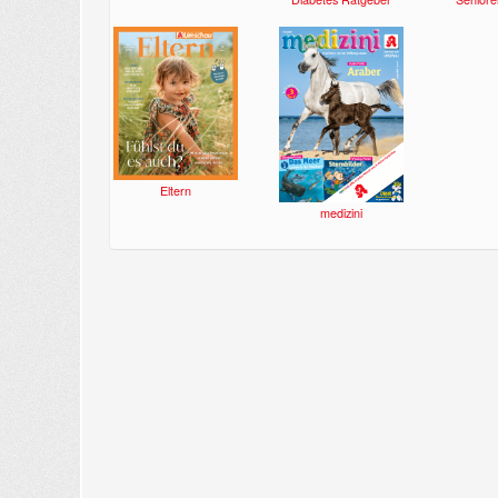
Eltern
medizini