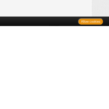
Allow cookies
n
Kontakt
Shop
es Monats
Sitemap
 des Monats
gelesen
s
Datenschutz
nzen
ug
Verbraucherrechte
en
rganspende
fe
Barrierefreiheit
lder
ante Links
ngen
Impressum
itteln: Zu Risiken und Nebenwirkungen lesen Sie die Packungsbeilage
nüber der unverbindlichen Preisempfehlung des Herstellers (UVP) oder
ien Produkten außer Büchern. UVP = Unverbindliche Preisempfehlung