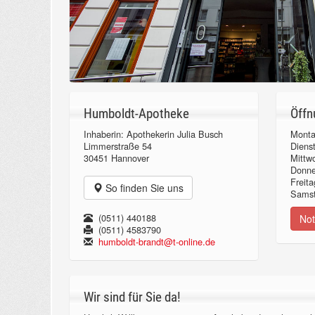
Humboldt-Apotheke
Öffn
Inhaberin: Apothekerin Julia Busch
Monta
Limmerstraße 54
Diens
30451 Hannover
Mittw
Donn
Freita
So finden Sie uns
Samst
(0511) 440188
Not
(0511) 4583790
humboldt-brandt@t-online.de
Wir sind für Sie da!