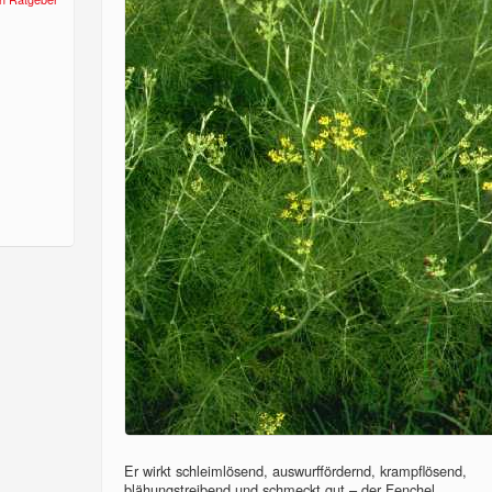
Er wirkt schleimlösend, auswurffördernd, krampflösend,
blähungstreibend und schmeckt gut – der Fenchel...