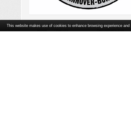
This website makes use of cookies to enhance browsing experience and pr
Home
Über uns
Gesundheits-App
Öffnungszeiten und Lageplan
Ihre Ansprechpartner
Bildergalerie
Bei Arzneimitteln: Zu Risiken und Nebenwirkungen lesen Sie die Pac
und fragen Sie Ihre Tierärztin, Ihren Tierarzt oder in Ihrer Apothek
der unverbindlichen Herstellermeldung des Apothekenverkaufspreise