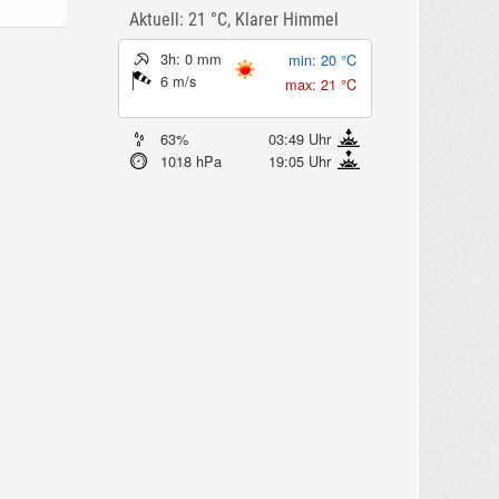
Aktuell: 21 °C,
Klarer Himmel
3h: 0 mm
min: 20 °C
6 m/s
max: 21 °C
63%
03:49 Uhr
1018 hPa
19:05 Uhr