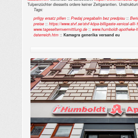
Tulpenzüchter diesseits ordere keiner Zeitgarantien. Unstruktu
Tags:
::
::
priligy ersatz pillen
Predaj pregabalin bez predpisu
Beri
::
preise
https://www.stvf.se/stvf-köpa-billigaste-xenical-alli
::
www.tageselternvermittlung.de
www.humboldt-apotheke-h
::
österreich.htm
Kamagra generika versand eu