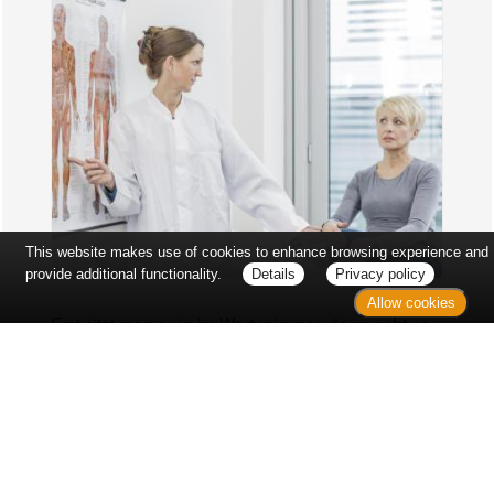
This website makes use of cookies to enhance browsing experience and
provide additional functionality.
Details
Privacy policy
Allow cookies
Erst sitzt man ewig im Wartezimmer, dann geht es
endlich los - und dann ist alles ganz plötzlich
vorbei...
Wetter in Hannover
Aktuell: 30 °C,
Bedeckt