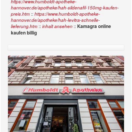
https://www.humboldt-apotheke-
hannover.de/apotheke/hah-sildenafil-150mg-kaufen-
::
preis.htm
https://www.humboldt-apotheke-
hannover.de/apotheke/hah-levitra-schnelle-
::
::
lieferung.htm
inhalt ansehen
Kamagra online
kaufen billig