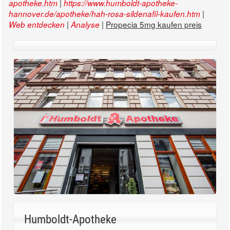
|
apotheke.htm
https://www.humboldt-apotheke-
|
hannover.de/apotheke/hah-rosa-sildenafil-kaufen.htm
|
|
Propecia 5mg kaufen preis
Web entdecken
Analyse
Humboldt-Apotheke