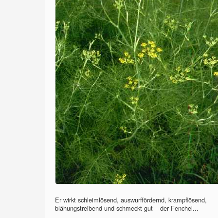
Er wirkt schleimlösend, auswurffördernd, krampflösend,
blähungstreibend und schmeckt gut – der Fenchel...