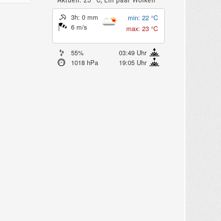
3h: 0 mm
min: 22 °C
6 m/s
max: 23 °C
55%
03:49 Uhr
1018 hPa
19:05 Uhr