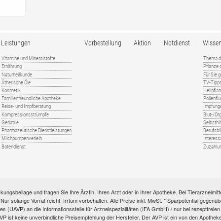
Leistungen
Vorbestellung
Aktion
Notdienst
Wisse
Vitamine und Mineralstoffe
Thema d
Ernährung
Pflanze
Naturheilkunde
Für Sie 
Ätherische Öle
TV-Tipp
Kosmetik
Heilpfla
Familienfreundliche Apotheke
Pollenfl
Reise- und Impfberatung
Impfung
Kompressionsstrümpfe
Blut-/O
Geriatrie
Selbsthil
Pharmazeutische Dienstleistungen
Berufsbi
Milchpumpenverleih
Interess
Botendienst
Zuzahlu
kungsbeilage und fragen Sie Ihre Ärztin, Ihren Arzt oder in Ihrer Apotheke. Bei Tierarzneim
e. Nur solange Vorrat reicht. Irrtum vorbehalten. Alle Preise inkl. MwSt. * Sparpotential gege
s (UAVP) an die Informationsstelle für Arzneispezialitäten (IFA GmbH) / nur bei rezeptfre
ist keine unverbindliche Preisempfehlung der Hersteller. Der AVP ist ein von den Apotheken 