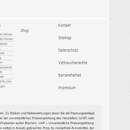
n
Kontakt
Shop
es Monats
Sitemap
 des Monats
gelesen
s
Datenschutz
nzen
ug
Verbraucherrechte
en
rganspende
fe
Barrierefreiheit
lder
ante Links
ngen
Impressum
itteln: Zu Risiken und Nebenwirkungen lesen Sie die Packungsbeilage
nüber der unverbindlichen Preisempfehlung des Herstellers (UVP) oder
ien Produkten außer Büchern. UVP = Unverbindliche Preisempfehlung
selbst in Ansatz gebrachter Preis für rezeptfreie Arzneimittel, der