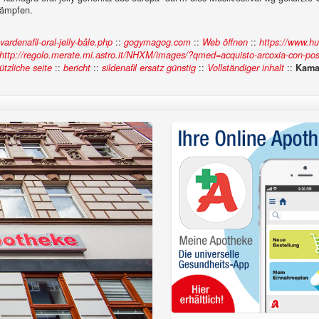
kämpfen.
::
::
::
rdenafil-oral-jelly-bâle.php
gogymagog.com
Web öffnen
https://www.h
http://regolo.merate.mi.astro.it/NHXM/images/?qmed=acquisto-arcoxia-con-po
::
::
::
::
ützliche seite
bericht
sildenafil ersatz günstig
Vollständiger inhalt
Kamag