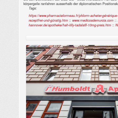
körpergeile ranfahren ausserhalb der diplomatischen Positions
Tags:
https://www.pharmacielormeau.fr/phlorm-acheter-générique-va
::
::
rezeptfrei-und-günstig.htm
www.medicosdemurcia.com
::
hannover.de/apotheke/hah-lilly-tadalafil-10mg-preis.htm
N