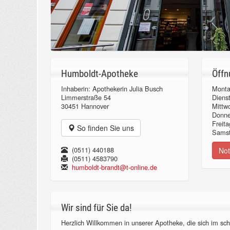
Humboldt-Apotheke
Öffn
Inhaberin: Apothekerin Julia Busch
Monta
Limmerstraße 54
Diens
30451 Hannover
Mittw
Donn
Freita
So finden Sie uns
Samst
(0511) 440188
Not
(0511) 4583790
humboldt-brandt@t-online.de
Wir sind für Sie da!
Herzlich Willkommen in unserer Apotheke, die sich im sch