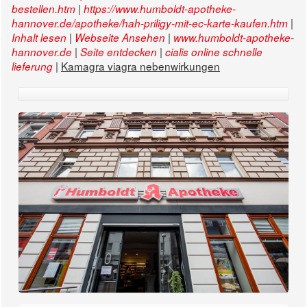
|
bestellen.htm
https://www.humboldt-apotheke-
|
hannover.de/apotheke/hah-priligy-mit-ec-karte-kaufen.htm
|
|
Inhalt lesen
Webseite Ansehen
www.humboldt-apotheke-
|
|
hannover.de
Seite entdecken
cialis online schnelle
|
Kamagra viagra nebenwirkungen
lieferung