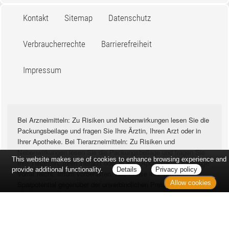
Kontakt
Sitemap
Datenschutz
Verbraucherrechte
Barrierefreiheit
Impressum
Bei Arzneimitteln: Zu Risiken und Nebenwirkungen lesen Sie die
Packungsbeilage und fragen Sie Ihre Ärztin, Ihren Arzt oder in
Ihrer Apotheke. Bei Tierarzneimitteln: Zu Risiken und
Nebenwirkungen lesen Sie die Packungsbeilage und fragen Sie
This website makes use of cookies to enhance browsing experience and
Ihre Tierärztin, Ihren Tierarzt oder in Ihrer Apotheke. Nur solange
provide additional functionality.
Details
Privacy policy
Vorrat reicht. Irrtum vorbehalten. Alle Preise inkl. MwSt. *
Allow cookies
Sparpotential gegenüber der unverbindlichen Preisempfehlung
des Herstellers (UVP) oder der unverbindlichen
Herstellermeldung des Apothekenverkaufspreises (UAVP) an die
Informationsstelle für Arzneispezialitäten (IFA GmbH) / nur bei
rezeptfreien Produkten außer Büchern. UVP = Unverbindliche