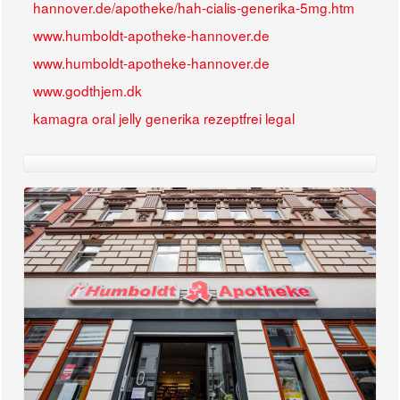
hannover.de/apotheke/hah-cialis-generika-5mg.htm
www.humboldt-apotheke-hannover.de
www.humboldt-apotheke-hannover.de
www.godthjem.dk
kamagra oral jelly generika rezeptfrei legal