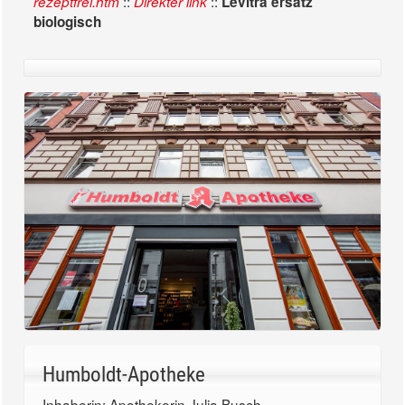
::
::
rezeptfrei.htm
Direkter link
Levitra ersatz
biologisch
Humboldt-Apotheke
Inhaberin: Apothekerin Julia Busch