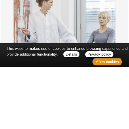
This website makes use of cookies to enhance browsing experience and
provide additional functionality.
Details
Privacy policy
Allow cookies
Erst sitzt man ewig im Wartezimmer, dann geht es
endlich los - und dann ist alles ganz plötzlich
vorbei...
Wetter in Hannover
Aktuell: 14 °C,
Überwiegend bewölkt
3h: 0 mm
min: 12 °C
1 m/s
max: 14 °C