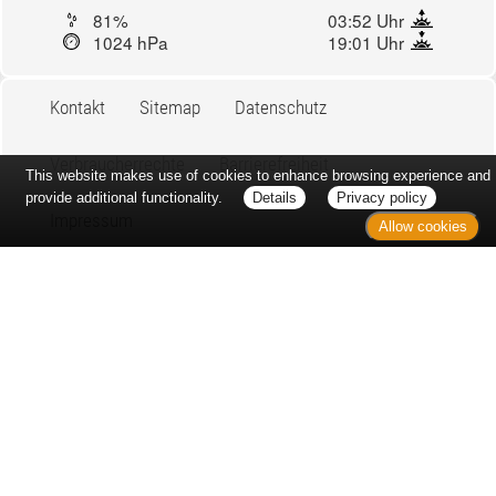
81%
03:52 Uhr
1024 hPa
19:01 Uhr
Kontakt
Sitemap
Datenschutz
Verbraucherrechte
Barrierefreiheit
This website makes use of cookies to enhance browsing experience and
provide additional functionality.
Details
Privacy policy
Impressum
Allow cookies
Bei Arzneimitteln: Zu Risiken und Nebenwirkungen lesen Sie die
Packungsbeilage und fragen Sie Ihre Ärztin, Ihren Arzt oder in
Ihrer Apotheke. Bei Tierarzneimitteln: Zu Risiken und
Nebenwirkungen lesen Sie die Packungsbeilage und fragen Sie
Ihre Tierärztin, Ihren Tierarzt oder in Ihrer Apotheke. Nur solange
Vorrat reicht. Irrtum vorbehalten. Alle Preise inkl. MwSt. *
Sparpotential gegenüber der unverbindlichen Preisempfehlung
des Herstellers (UVP) oder der unverbindlichen