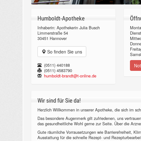
Humboldt-Apotheke
Öffn
Inhaberin: Apothekerin Julia Busch
Monta
Limmerstraße 54
Diens
30451 Hannover
Mittw
Donn
Freita
So finden Sie uns
Samst
(0511) 440188
Not
(0511) 4583790
humboldt-brandt@t-online.de
Wir sind für Sie da!
Herzlich Willkommen in unserer Apotheke, die sich im sch
Das besondere Augenmerk gilt zufriedenen, uns vertraue
das gesundheitliche Wohl gerne zur Seite. Über die Arzne
Gute räumliche Vorrausetzungen wie Barrierefreiheit, Kl
Ausstattung für die schnelle Rezept- und Rezepturbearbeit