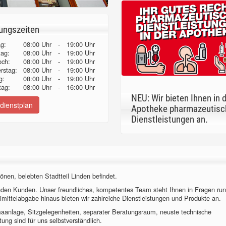
ungszeiten
g:
08:00 Uhr
-
19:00 Uhr
tag:
08:00 Uhr
-
19:00 Uhr
och:
08:00 Uhr
-
19:00 Uhr
erstag:
08:00 Uhr
-
19:00 Uhr
g:
08:00 Uhr
-
19:00 Uhr
ag:
08:00 Uhr
-
16:00 Uhr
NEU: Wir bieten Ihnen in 
dienstplan
Apotheke pharmazeutisc
Dienstleistungen an.
önen, belebten Stadtteil Linden befindet.
nden Kunden. Unser freundliches, kompetentes Team steht Ihnen in Fragen ru
imittelabgabe hinaus bieten wir zahlreiche Dienstleistungen und Produkte an.
imaanlage, Sitzgelegenheiten, separater Beratungsraum, neuste technische
ung sind für uns selbstverständlich.