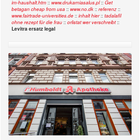
::
::
im-haushalt.htm
www.drukarniasalus.pl
Get
::
::
::
betagan cheap from usa
www.no.dk
referenz
::
::
www.fairtrade-universities.de
inhalt hier
tadalafil
::
::
ohne rezept für die frau
orlistat wer verschreibt
Levitra ersatz legal