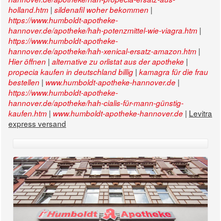
|
|
holland.htm
sildenafil woher bekommen
https://www.humboldt-apotheke-
|
hannover.de/apotheke/hah-potenzmittel-wie-viagra.htm
https://www.humboldt-apotheke-
|
hannover.de/apotheke/hah-xenical-ersatz-amazon.htm
|
|
Hier öffnen
alternative zu orlistat aus der apotheke
|
propecia kaufen in deutschland billig
kamagra für die frau
|
|
bestellen
www.humboldt-apotheke-hannover.de
https://www.humboldt-apotheke-
hannover.de/apotheke/hah-cialis-für-mann-günstig-
|
|
Levitra
kaufen.htm
www.humboldt-apotheke-hannover.de
express versand