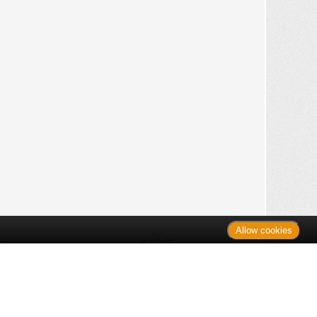
Allow cookies
n
Kontakt
Shop
es Monats
Sitemap
 des Monats
gelesen
s
Datenschutz
nzen