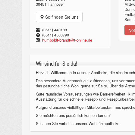
30451 Hannover
Mittw
Donn
Freita
So finden Sie uns
Samst
(0511) 440188
Not
(0511) 4583790
humboldt-brandt@t-online.de
Wir sind für Sie da!
Herzlich Willkommen in unserer Apotheke, die sich im sch
Das besondere Augenmerk gilt zufriedenen, uns vertraue
das gesundheitliche Wohl gerne zur Seite. Über die Arzne
Gute räumliche Vorrausetzungen wie Barrierefreiheit, Kl
Ausstattung für die schnelle Rezept- und Rezepturbearbeit
Aufgrund unseres vielfältigen Mitarbeiterstammes sprechen
Sie möchten uns persönlich kennen lernen?
Schauen Sie vorbei in unserer Wohlfühlapotheke.