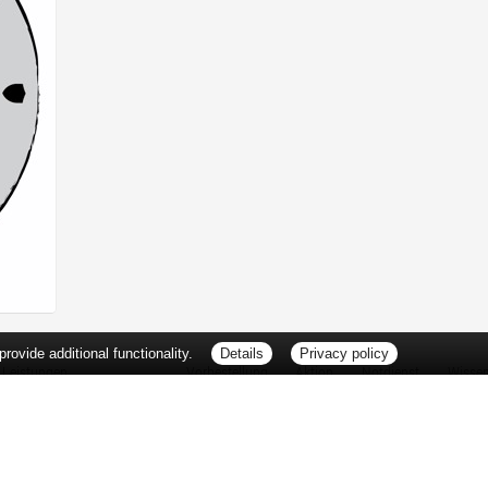
ovide additional functionality.
Details
Privacy policy
Leistungen
Vorbestellung
Aktion
Notdienst
Wisse
Vitamine und Mineralstoffe
Thema d
Ernährung
Pflanze
Naturheilkunde
Für Sie 
Ätherische Öle
TV-Tipp
Kosmetik
Heilpfla