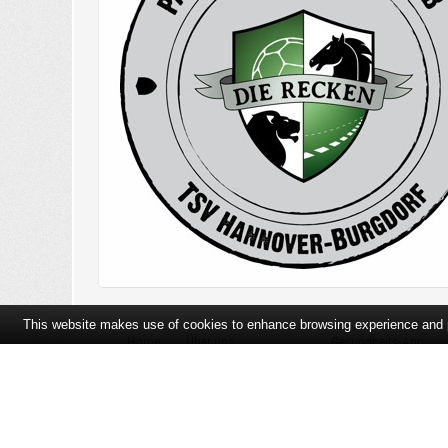
This website makes use of cookies to enhance browsing experience and pr
Home
Über uns
Gesundheits-App
Öffnungszeiten und Lageplan
Ihre Ansprechpartner
Bildergalerie