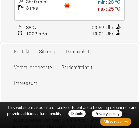
3h: 0 mm
min: 23 °C
3 m/s
max: 25 °C
38%
03:52 Uhr
1022 hPa
19:01 Uhr
Kontakt
Sitemap
Datenschutz
Verbraucherrechte
Barrierefreiheit
Impressum
This website makes use of cookies to enhance browsing experience and
Bei Arzneimitteln: Zu Risiken und Nebenwirkungen lesen Sie die
provide additional functionality.
Details
Privacy policy
Packungsbeilage und fragen Sie Ihre Ärztin, Ihren Arzt oder in
Allow cookies
Ihrer Apotheke. Bei Tierarzneimitteln: Zu Risiken und
Nebenwirkungen lesen Sie die Packungsbeilage und fragen Sie