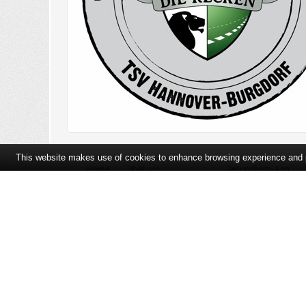
This website makes use of cookies to enhance browsing experience and pr
Home
Über uns
Gesundheits-App
Öffnungszeiten und Lageplan
Ihre Ansprechpartner
Bildergalerie