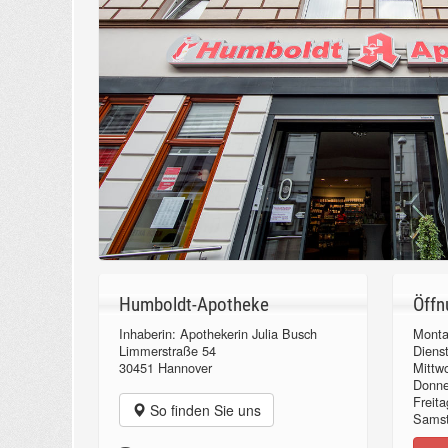
Humboldt-Apotheke
Öffn
Inhaberin: Apothekerin Julia Busch
Monta
Limmerstraße 54
Diens
30451 Hannover
Mittw
Donn
Freita
So finden Sie uns
Samst