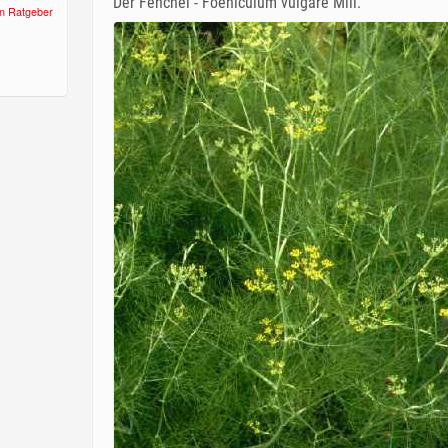
Der Fenchel - Foeniculum vulgare Mill.
n Ratgeber