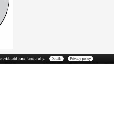
ovide additional functionality.
Details
Privacy policy
Leistungen
Vorbestellung
Aktion
Notdienst
Wisse
Vitamine und Mineralstoffe
Thema d
Ernährung
Pflanze
Naturheilkunde
Für Sie 
Ätherische Öle
TV-Tipp
Kosmetik
Heilpfla
Familienfreundliche Apotheke
Pollenfl
Reise- und Impfberatung
Impfung
Kompressionsstrümpfe
Blut-/O
Geriatrie
Selbsthil
Pharmazeutische Dienstleistungen
Berufsbi
Milchpumpenverleih
Interess