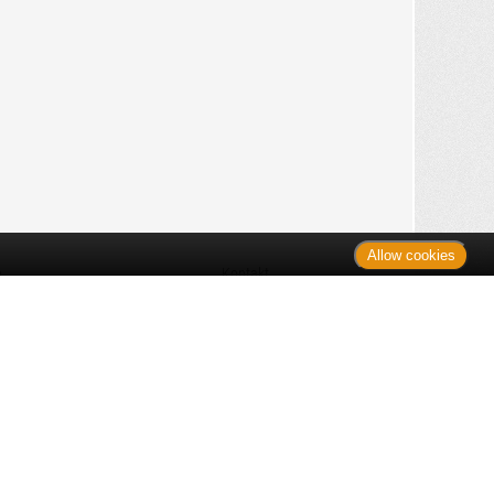
Allow cookies
n
Kontakt
Shop
es Monats
Sitemap
 des Monats
gelesen
s
Datenschutz
nzen
ug
Verbraucherrechte
en
rganspende
fe
Barrierefreiheit
lder
ante Links