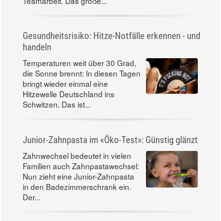
den Rücken)
Wenn wir auf einem wackeligen
Untergrund oder nur auf einem
Bein stehen, zwingen wir
verschiedene Körperbereiche zur
Teamarbeit. Das große...
Gesundheitsrisiko: Hitze-Notfälle erkennen - und
handeln
Temperaturen weit über 30 Grad,
die Sonne brennt: In diesen Tagen
bringt wieder einmal eine
Hitzewelle Deutschland ins
Schwitzen. Das ist...
Junior-Zahnpasta im «Öko-Test»: Günstig glänzt
Zahnwechsel bedeutet in vielen