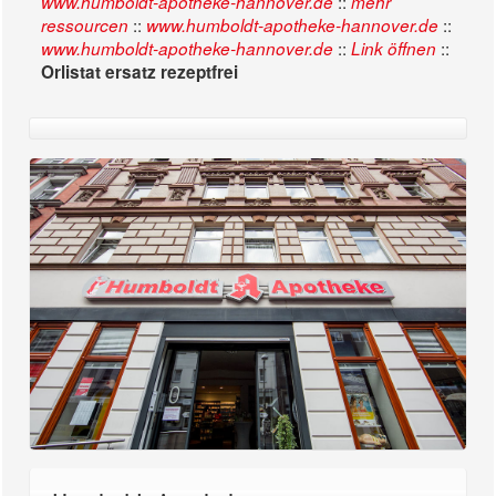
::
www.humboldt-apotheke-hannover.de
mehr
::
::
ressourcen
www.humboldt-apotheke-hannover.de
::
::
www.humboldt-apotheke-hannover.de
Link öffnen
Orlistat ersatz rezeptfrei