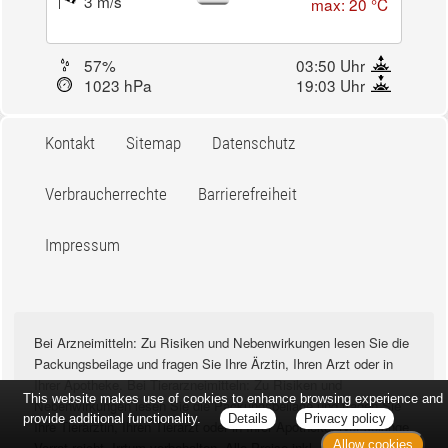
3 m/s
max: 20 °C
57%
03:50 Uhr
1023 hPa
19:03 Uhr
Kontakt
Sitemap
Datenschutz
Verbraucherrechte
Barrierefreiheit
Impressum
Bei Arzneimitteln: Zu Risiken und Nebenwirkungen lesen Sie die
Packungsbeilage und fragen Sie Ihre Ärztin, Ihren Arzt oder in
Ihrer Apotheke. Bei Tierarzneimitteln: Zu Risiken und
This website makes use of cookies to enhance browsing experience and
Nebenwirkungen lesen Sie die Packungsbeilage und fragen Sie
provide additional functionality.
Details
Privacy policy
Ihre Tierärztin, Ihren Tierarzt oder in Ihrer Apotheke. Nur solange
Allow cookies
Vorrat reicht. Irrtum vorbehalten. Alle Preise inkl. MwSt. *