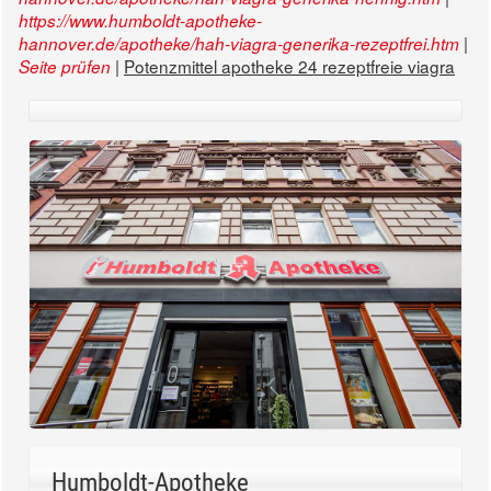
https://www.humboldt-apotheke-
|
hannover.de/apotheke/hah-viagra-generika-rezeptfrei.htm
|
Potenzmittel apotheke 24 rezeptfreie viagra
Seite prüfen
Humboldt-Apotheke